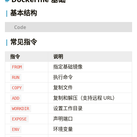
使用 ARG 和 ENV
安全最佳实践
# 安装必要的前置依赖
基本结构
避免 root 用户运行
扫描漏洞
# 添加 Docker GPG 密钥
健康检查
sudo install -m 
0755
安全基础镜像
# 基础镜像
curl -fsSL https://download.docker.com/linux/ub
常见指令
FROM
python:3.12-slim
Docker Compose
基本配置
指令
说明
# 维护者
# 添加 Docker 仓库
调试
LABEL
maintainer
=
"
you@example.com
"
echo
"deb [arch=
$(
dpkg --print-architecture
)
 si
指定基础镜像
进入容器
FROM
查看日志
# 工作目录
# 安装 Docker
执行命令
RUN
WORKDIR
/app
检查容器
复制文件
COPY
CI/CD 集成
# 复制文件
GitHub Actions
复制和解压（支持远程 URL）
ADD
COPY
 requirements.txt .
# 验证安装
相关资源
设置工作目录
WORKDIR
# 安装依赖
RUN
 pip install --no-cache-dir -r requirements.
声明端口
# 运行 hello world（无需 sudo）
EXPOSE
sudo usermod -aG docker 
$USER
环境变量
ENV
# 复制应用代码
docker run hello-world
COPY
 . .