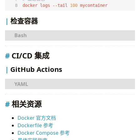
restart
:
unless-stopped
docker logs --tail 
100
 mycontainer
redis
:
检查容器
image
:
redis:7-alpine
restart
:
unless-stopped
volumes
:
# 查看运行状态
db_data:
CI/CD 集成
# 查看所有容器（包括停止）
GitHub Actions
# 检查容器详细信息
# .github/workflows/docker.yml
name
:
Docker
相关资源
# 查看资源使用
docker stats
on
:
Docker 官方文档
push
:
Dockerfile 参考
branches
:
[
main]
Docker Compose 参考
tags
:
[
'v*'
]