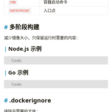
容器启动命令
CMD
# 暴露端口
入口点
ENTRYPOINT
EXPOSE
8000
# 启动命令
多阶段构建
CMD
[
"python"
,
"app.py"
]
减少镜像大小，只保留运行时需要的内容：
Node.js 示例
# 构建阶段
Go 示例
FROM
node:20-alpine
AS
builder
WORKDIR
/app
COPY
 package*.json ./
RUN
 npm ci --omit
=
dev
# 构建阶段
COPY
 . .
FROM
golang:1.22-alpine
AS
builder
.dockerignore
RUN
 npm run build
WORKDIR
/app
COPY
 go.mod go.sum ./
# 运行阶段
排除不需要的文件：