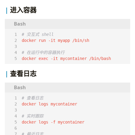
services
:
进入容器
web
:
build
:
.
ports
:
- 
"8000:8000"
# 交互式 shell
environment
:
- 
NODE_ENV=production
volumes
:
# 在运行中的容器执行
- 
./data:/app/data
docker 
exec
 -it mycontainer /bin/bash
depends_on
:
- 
db
查看日志
- 
redis
restart
:
unless-stopped
db
:
image
:
postgres:16-alpine
# 查看日志
environment
:
POSTGRES_DB
:
myapp
POSTGRES_USER
:
user
# 实时跟踪
POSTGRES_PASSWORD
:
password
volumes
:
- 
db_data:/var/lib/postgresql/data
# 最近日志