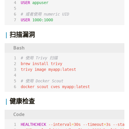
USER
appuser
# 或者使用 numeric UID
USER
1000:1000
扫描漏洞
# 使用 Trivy 扫描
# 使用 Docker Scout
docker scout cves myapp:latest
健康检查
HEALTHCHECK
 --interval
=
30s --timeout
=
3s --start