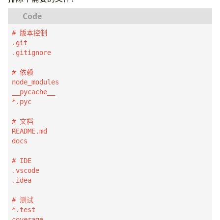
RUN
 go mod download
FROM
node:20-alpine
AS
runner
COPY
 . .
WORKDIR
/app
RUN
CGO_ENABLED
=
0
GOOS
=
linux go build -o main .
COPY
 --from
=
builder /app/dist ./dist
# 版本控制

COPY
 --from
=
builder /app/node_modules ./node_mo
# 运行阶段
.git

EXPOSE
3000
FROM
alpine:3.19
.gitignore

CMD
[
"node"
,
"dist/index.js"
]
WORKDIR
/app
COPY
 --from
=
builder /app/main .
# 依赖

EXPOSE
8080
node_modules

CMD
[
"./main"
]
__pycache__

*.pyc

# 文档

README.md

docs

# IDE

.vscode

.idea

# 测试

*.test

coverage
