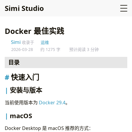
Simi Studio
Docker 最佳实践
Simi
收录于
运维
2026-03-28
约 1275 字
预计阅读 3 分钟
目录
快速入门
快速入门
安装与版本
macOS
安装与版本
Windows
Linux (Ubuntu)
当前使用版本为
Docker 29.4
。
Dockerfile 基础
macOS
基本结构
常见指令
Docker Desktop 是 macOS 推荐的方式：
多阶段构建