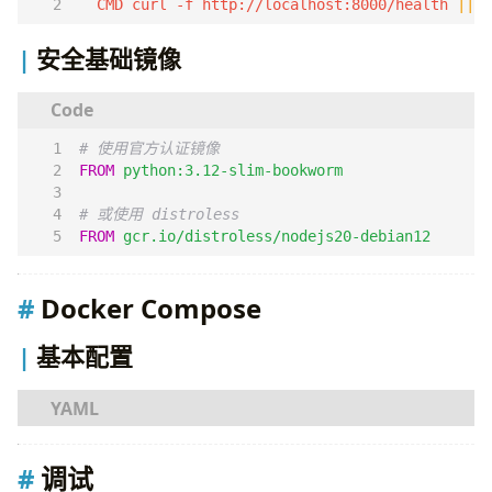
  CMD curl -f http://localhost:8000/health 
||
e
安全基础镜像
# 使用官方认证镜像
FROM
python:3.12-slim-bookworm
# 或使用 distroless
FROM
gcr.io/distroless/nodejs20-debian12
Docker Compose
基本配置
# docker-compose.yml
调试