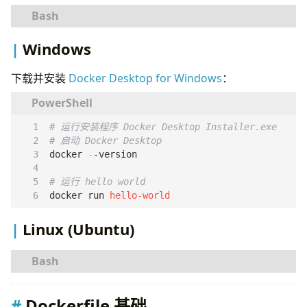
Node.js 示例
Go 示例
# 使用 Homebrew 安装
.dockerignore
Windows
镜像优化
下载并安装
Docker Desktop for Windows
：
使用特定版本标签
# 或下载 Docker Desktop for Mac
合并指令
# 访问 https://docs.docker.com/desktop/install/
顺序优化
# 启动 Docker Desktop
使用 heredoc
# 运行安装程序 Docker Desktop Installer.exe
# 启动 Docker Desktop
网络
docker
-
-version
暴露端口
# 验证安装
运行容器
# 运行 hello world
数据管理
docker
run
hello-world
# 运行 hello world
数据卷
docker run hello-world
Linux (Ubuntu)
绑定挂载
tmpfs 挂载（内存）
环境变量
设置环境变量
# 更新 apt 包索引
运行时不覆盖
Dockerfile 基础