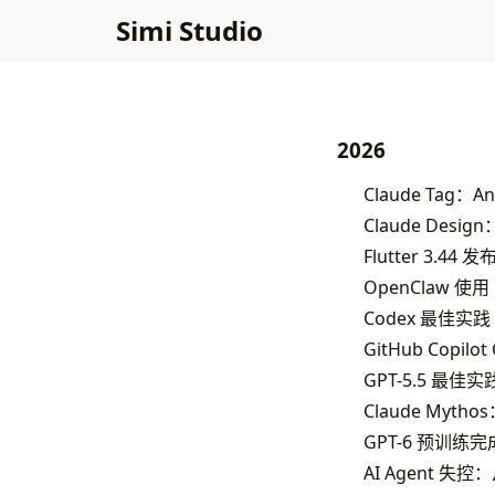
Simi Studio
2026
Claude Tag：A
Claude Desi
Flutter 3.
OpenClaw 使用 
Codex 最佳实践
GitHub Copilo
GPT-5.5 最佳实
Claude Myt
GPT-6 预训练完成
AI Agent 