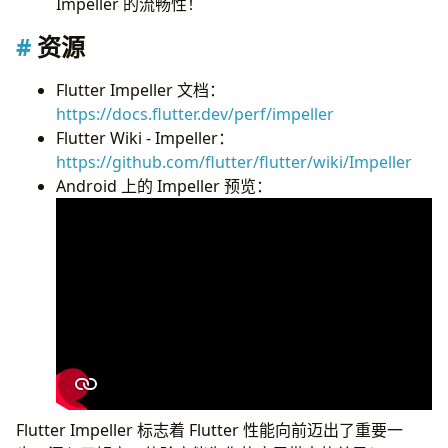
Impeller 的流畅性！
资源
Flutter Impeller 文档：
https://docs.flutter.dev/perf/impeller
Flutter Wiki - Impeller：
https://github.com/flutter/flutter/wiki/Impeller
Android 上的 Impeller 预览：
Flutter Impeller 标志着 Flutter 性能向前迈出了重要一