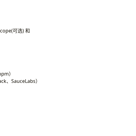
pe(可选) 和
npm）
ck、SauceLabs）