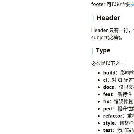
footer 可以包含要
Header
Header 只有一行
subject(必需)。
Type
必须是以下之一：
build
：影响构建
ci
：对 CI 配置
docs
：仅限文
feat
：新特性
fix
：错误修复
perf
：提升性
refactor
：重
style
：调整样
test
：添加缺