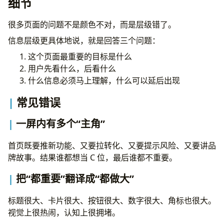
细节
最少要守住这些底线
对比度够不够
很多页面的问题不是颜色不对，而是层级错了。
字号和行高能不能读
信息层级更具体地说，就是回答三个问题：
语义是否清楚
这个页面最重要的目标是什么
焦点状态是否可见
用户先看什么，后看什么
操作是否只依赖颜色
什么信息必须马上理解，什么可以延后出现
无障碍不是加插件就完事
十、一致性不是每页长一样，而是规则稳定
常见错误
应该保持一致的东西
不该强行一致的东西
一屏内有多个“主角”
十一、跨平台设计的关键不是复制，而是适配
真正要保持一致的，是品牌和任务逻辑
首页既要推新功能、又要拉转化、又要提示风险、又要讲品
真正应该适配的，是交互方式和承载形式
牌故事。结果谁都想当 C 位，最后谁都不重要。
十二、别盲目追新奇，创新应该花在用户真正有感的地方
把“都重要”翻译成“都做大”
哪些地方最不适合乱创新
真正值得创新的地方
标题很大、卡片很大、按钮很大、数字很大、角标也很大。
十三、给产品团队的落地建议
视觉上很热闹，认知上很拥堵。
页面层面