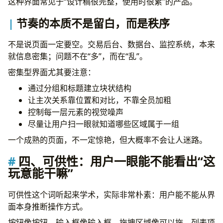
这种界面常见于“设计稿很完整，使用时很累”的产品。
节奏的本质不是留白，而是秩序
不是说页面一定要空。交易后台、数据台、监控系统，本来
就信息密集；问题不在“多”，而在“乱”。
密集型界面尤其要注意：
通过分组和标题建立块状结构
让主次关系靠位置和对比，不靠全员加粗
控制每一层元素的视觉噪声
尽量让用户扫一眼就知道哪些区域属于一组
一个成熟的页面，不一定惊艳，但大概率不会让人迷路。
四、可供性：用户一眼能不能看出“这
玩意能干嘛”
可供性这个词听起来学术，实际非常朴素：用户能不能从界
面本身推断操作方式。
按钮像按钮，输入框像输入框，拖拽区域像可以拖，列表项