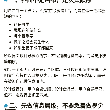
关于反馈，有两个常见误区
误区一：什么都用 toast
用户看到一个界面，不是在“欣赏设计”，而是在做一连串极
误区二：loading 做得很热闹，但没有信息
短的判断：
六、错误设计的重点，不是报错，而是避免把人逼进死路
这是哪里
第一层：预防错误
我现在能做什么
第二层：在出错时说人话
哪个最重要
第三层：允许恢复
做了之后会发生什么
七、空状态和加载状态，最暴露产品基本功
如果出错了能不能回来
空状态不是为了卖萌
所以界面设计最核心的事，不是铺满视觉元素，而是安排
决
加载状态也别偷懒
策顺序
。
八、输入体验决定了产品是不是“用起来费手”
设计输入流程时，至少看这几个点
如果一个页面同时高亮五个区域、三种按钮都像主按钮、说
1. 能不能少输一点
明文字和操作入口抢视线，用户不是“拥有更多选择”，而是
2. 输入顺序是否符合人的思路
在被迫自己做信息清洗。
3. 键盘、鼠标、触屏是否都顺手
设计做得好，用户会感觉顺；设计做得差，用户会觉得累，
4. 即时校验是否克制
但不一定说得出哪里不对。
5. 是否支持中断后继续
移动端尤其容易遇到问题
二、先做信息层级，不要急着做视觉
九、无障碍不只是“合规项”，而是基本可用性