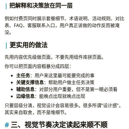
交互层面
把解释和决策放在同一层
输入层面
系统一致性层面
例如付费页同时展示套餐细节、术语说明、活动规则、对比
结语
表、FAQ、客服联系入口，用户真正该做的动作反而被淹
没。
更实用的做法
先用内容优先级做页面，不要先用组件库拼页面。
你可以把页面内容粗暴分成四层：
主任务
：用户来这里最可能要完成的事
关键支撑信息
：帮助用户做主任务决策
辅助信息
：对部分用户重要，但不是第一眼必须看
边缘信息
：能晚点出现就晚点出现
只要层级分清，视觉设计会容易很多。很多所谓“设计感”，
其实来自取舍，而不是堆细节。
三、视觉节奏决定读起来顺不顺