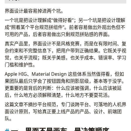
一、界面不是画布，是决策顺序
界面设计最容易掉进两个坑。
二、先做信息层级，不要急着做视觉细节
一个坑是把设计理解成“做得好看”；另一个坑是把设计理解
常见错误
成“照着某个平台规范拼组件”。前者容易做出外观出色但不
一屏内有多个“主角”
可用的产品，后者容易做出只剩规范拼贴感的界面。
把“都重要”翻译成“都做大”
真实产品里，界面设计不是风格竞赛，而是在有限时间、复
把解释和决策放在同一层
杂约束和不完整信息下，把用户带到正确结果。它既关乎视
更实用的做法
觉，也关乎流程；既关乎美感，也关乎成本、错误率、学习
三、视觉节奏决定读起来顺不顺
门槛和维护性。
什么时候页面会“喘不过气”
节奏的本质不是留白，而是秩序
Apple HIG、Material Design 这些体系当然值得看，但如
四、可供性：用户一眼能不能看出“这玩意能干嘛”
果团队最后只学会了按钮圆角和阴影层级，基本等于没学。
现在很多界面的毛病在于“刻意高级”
更重要的是背后的判断：什么应该被强调，什么应该被延
实用判断标准
后，什么地方必须解释清楚，什么地方不要耍花活。
五、反馈和系统状态，不是锦上添花，是信任基础
这篇文章不摘抄平台规范，专门谈跨平台、可落地的人机界
系统至少要说清楚三件事
面设计原则，写给真正要上线产品的产品、设计、前端团
1. 我收到了你的操作
队。
2. 我现在进行到哪一步
3. 结果是什么
一、界面不是画布，是决策顺序