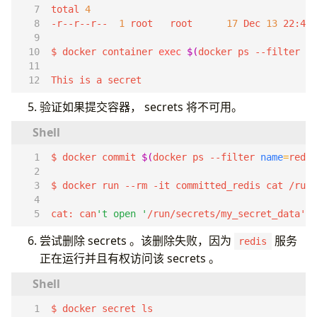
total 
4
-r--r--r--  
1
 root   root      
17
 Dec 
13
$ docker container 
exec
$(
docker ps --filter 
na
This is a secret
验证如果提交容器， secrets 将不可用。
$ docker commit 
$(
docker ps --filter 
name
=
redis
cat: can
't open '
/run/secrets/my_secret_data
'
: 
尝试删除 secrets 。该删除失败，因为
服务
redis
正在运行并且有权访问该 secrets 。