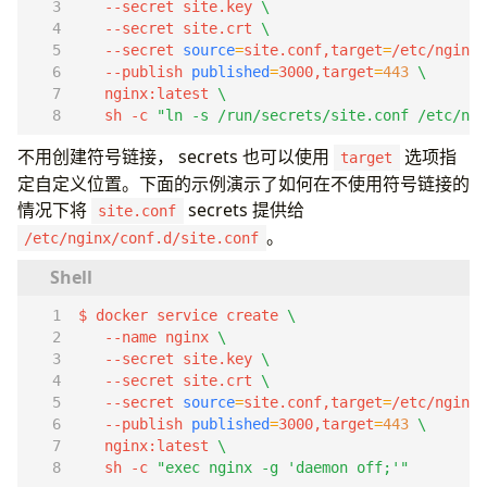
   --secret site.key 
   --secret site.crt 
   --secret 
source
=
site.conf,target
=
/etc/nginx/
   --publish 
published
=
3000,target
=
443
   nginx:latest 
   sh -c 
"ln -s /run/secrets/site.conf /etc/ngi
不用创建符号链接， secrets 也可以使用
选项指
target
定自定义位置。下面的示例演示了如何在不使用符号链接的
情况下将
secrets 提供给
site.conf
。
/etc/nginx/conf.d/site.conf
$ docker service create 
   --name nginx 
   --secret site.key 
   --secret site.crt 
   --secret 
source
=
site.conf,target
=
/etc/nginx/
   --publish 
published
=
3000,target
=
443
   nginx:latest 
   sh -c 
"exec nginx -g 'daemon off;'"