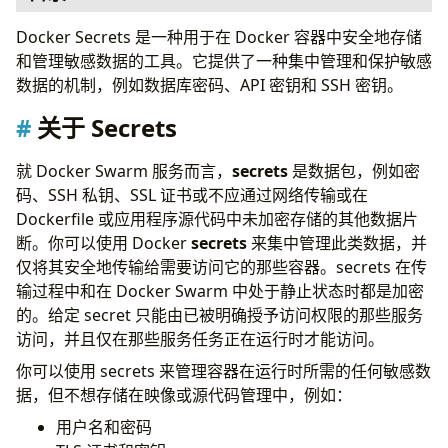
关于 Secrets
Docker Secrets 是一种用于在 Docker 容器中安全地存储
Windows 支持
和管理敏感数据的工具。它提供了一种集中管理和保护敏感
Docker 如何管理 secrets
数据的机制，例如数据库密码、API 密钥和 SSH 密钥。
Docker secrets 命令
关于 Secrets
示例
在 compose 文件中定义和使用 secrets
就 Docker Swarm 服务而言，
secrets
是数据包，例如密
简单示例：开始使用 secrets
码、SSH 私钥、SSL 证书或不应通过网络传输或在
简单示例：在 Windows 服务中使用 secrets
Dockerfile 或应用程序源代码中未加密存储的其他数据片
中级示例：使用 Nginx 服务的 secrets
断。你可以使用 Docker
secrets
来集中管理此类数据，并
生成站点证书
仅将其安全地传输给需要访问它的那些容器。secrets 在传
配置 Nginx 容器
输过程中和在 Docker Swarm 中处于静止状态时都是加密
高级示例：将 secrets 与 WordPress 服务配合使用
的。给定 secret 只能由已被明确授予访问权限的那些服务
示例：轮转一个 secret
访问，并且仅在那些服务任务正在运行时才能访问。
在您的镜像中构建对 Docker Secret 的支持
在 Compose 中使用 Secrets
你可以使用 secrets 来管理容器在运行时所需的任何敏感数
参考资料
据，但不想存储在映像或源代码管理中，例如：
用户名和密码