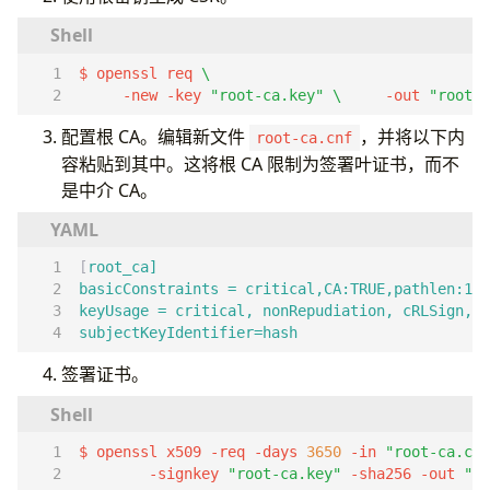
$ openssl req 
     -new -key 
"root-ca.key"
\ 
    -out 
"root-c
配置根 CA。编辑新文件
，并将以下内
root-ca.cnf
容粘贴到其中。这将根 CA 限制为签署叶证书，而不
是中介 CA。
[
root_ca]
basicConstraints = critical,CA:TRUE,pathlen:1
keyUsage = critical, nonRepudiation, cRLSign, k
subjectKeyIdentifier=hash
签署证书。
$ openssl x509 -req -days 
3650
 -in 
"root-ca.csr
        -signkey 
"root-ca.key"
 -sha256 -out 
"ro