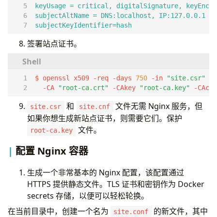
keyUsage = critical, digitalSignature, keyEncip
subjectAltName = DNS:localhost, IP:127.0.0.1
subjectKeyIdentifier=hash
签署站点证书。
$ openssl x509 -req -days 
750
 -in 
"site.csr"
 -s
  -CA 
"root-ca.crt"
 -CAkey 
"root-ca.key"
 -CAcre
和
文件无需 Nginx 服务，但
site.csr
site.cnf
如果你想生成新站点证书，则需要它们。保护
文件。
root-ca.key
配置 Nginx 容器
生成一个非常基本的 Nginx 配置，该配置通过
HTTPS 提供静态文件。TLS 证书和密钥作为 Docker
secrets 存储，以便可以轻松轮换。
在当前目录中，创建一个名为
的新文件，其中
site.conf