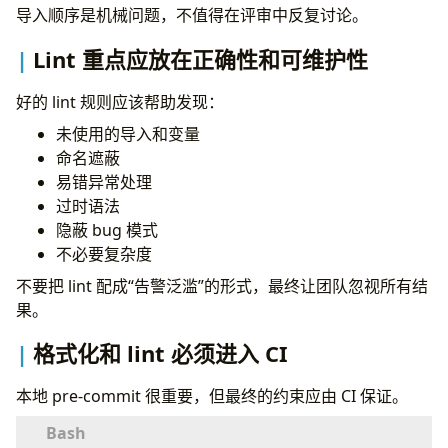
导入顺序是机械问题，不值得在评审中反复讨论。
acme-payments
=
"acme_payments.cli:main"
Lint 重点应放在正确性和可维护性
[
tool
.
ruff
]
line-length
=
100
target-version
=
"py314"
好的 lint 规则应该帮助发现：
未使用的导入和变量
[
tool
.
ruff
.
lint
]
命名遮蔽
select
=
[
"E"
,
"F"
,
"I"
,
"B"
,
"UP"
,
"N"
,
"SIM"
,
易错异常处理
[
tool
.
ruff
.
format
]
过时语法
quote-style
=
"double"
隐蔽 bug 模式
不必要复杂度
[
tool
.
pytest
.
ini_options
]
testpaths
=
[
"tests"
]
不要把 lint 配成“告警泛滥”的形式，最终让团队忽视所有结
addopts
=
"-q --strict-markers --disable-warnin
果。
[
tool
.
mypy
]
格式化和 lint 必须进入 CI
python_version
=
"3.14"
strict
=
true
本地 pre-commit 很重要，但最终的约束应由 CI 保证。
warn_unused_configs
=
true