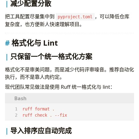
减少配置分散
version
=
"1.4.0"
description
=
"Payment processing service"
readme
=
"README.md"
把工具配置尽量集中到
，可以降低仓库
pyproject.toml
requires-python
=
">=3.14,<3.15"
复杂度，也方便新人快速理解项目。
dependencies
=
[
"httpx>=0.28,<0.29"
,
"pydantic>=2.10,<3"
,
格式化与 Lint
"structlog>=25,<26"
,
]
只保留一个统一格式化方案
[
project
.
optional-dependencies
]
格式化不是审美问题，而是减少代码评审噪音。推荐自动化
dev
=
[
执行，而不是靠人肉约定。
"pytest>=8.3,<9"
,
"pytest-asyncio>=0.24,<1"
,
现代团队常见做法是使用 Ruff 统一格式化与 lint：
"pytest-cov>=6,<7"
,
"ruff>=0.8,<0.9"
,
"mypy>=1.13,<2"
,
]
docs
=
[
ruff check . --fix
"mkdocs>=1.6,<2"
,
]
导入排序应自动完成
[
project
.
scripts
]