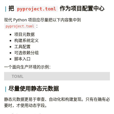
把
作为项目配置中心
pyproject.toml
现代 Python 项目应尽量把以下内容集中到
：
pyproject.toml
项目元数据
构建系统定义
工具配置
可选依赖分组
脚本入口
一个面向生产环境的示例：
[
build-system
]
尽量使用静态元数据
requires
=
[
"hatchling>=1.26"
]
build-backend
=
"hatchling.build"
静态元数据更易于审查、自动化和构建复现。只有在确有必
要时，才使用动态字段。
[
project
]
name
=
"acme-payments"