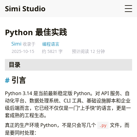
Simi Studio
Python 最佳实践
Simi
收录于
编程语言
2025-10-15
约 5821 字
预计阅读 12 分钟
目录
引言
引言
核心原则
1. 先追求可读性，再追求可运维性
Python 3.14 是当前最新稳定版 Python。对 API 服务、自
2. 团队要尽可能标准化
动化平台、数据处理系统、CLI 工具、基础设施脚本和企业
3. 优先选择稳健、文档完善的工具
级后端而言，它已经不仅仅是一门“上手快”的语言，更是一
4. 把 Python 当作生态来治理，而不是只当语法来写
套成熟的工程生态。
安装与版本管理
真正的生产环境 Python，不是只会写几个
文件，而
.py
明确支持的 Python 版本线
是要同时处理：
本地开发使用版本管理器