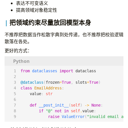
表达不可变语义
提高领域对象稳定性
把领域约束尽量放回模型本身
不推荐把数据当作松散字典到处传递，也不推荐把校验逻辑
散落在各处。
更好的方式：
from
dataclasses
import
dataclass
@dataclass
(
frozen
=
True
,
slots
=
True
)
class
EmailAddress
:
value
:
str
def
__post_init__
(
self
)
->
None
:
if
"@"
not
in
self
.
value
:
raise
ValueError
(
"invalid email add