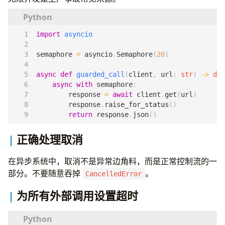
async
def
fetch_many
(
ids
:
list
[
int
])
->
list
[
di
results
:
list
[
dict
]
=
[]
import
asyncio
async
with
asyncio
.
TaskGroup
()
as
tg
:
tasks
=
[
tg
.
create_task
(
fetch_user
(
user
semaphore
=
asyncio
.
Semaphore
(
20
)
for
task
in
tasks
:
async
def
guarded_call
(
client
,
url
:
str
)
->
dic
results
.
append
(
task
.
result
())
async
with
semaphore
:
response
=
await
client
.
get
(
url
)
return
results
response
.
raise_for_status
()
return
response
.
json
()
正确处理取消
在异步系统中，取消不是异常边角料，而是正常控制流的一
部分。不要随意吞掉
。
CancelledError
为所有外部调用设置超时