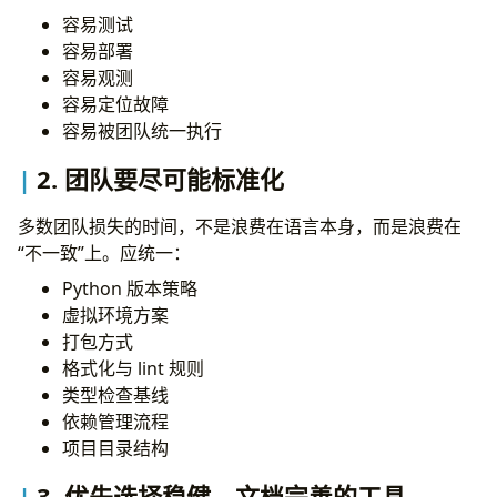
格式化和 lint 必须进入 CI
容易测试
类型系统
容易部署
在边界和接口上优先做类型标注
容易观测
在 Python 3.14 中优先使用内建泛型
容易定位故障
使用
替代
X | Y
Union[X, Y]
容易被团队统一执行
使用
描述可替换行为
Protocol
在边界层使用
TypedDict
2. 团队要尽可能标准化
类型检查要逐步严格化
理解 Python 3.14 的注解延迟求值
多数团队损失的时间，不是浪费在语言本身，而是浪费在
Python 3.14 现代特性
“不一致”上。应统一：
注解延迟求值
Python 版本策略
模板字符串字面量
虚拟环境方案
标准库中的多解释器
打包方式
asyncio 可观测性增强
格式化与 lint 规则
增量式垃圾回收与运行时优化
类型检查基线
自由线程与 JIT 相关演进
依赖管理流程
异步编程
项目目录结构
只在 I/O 密集场景优先考虑 async
优先使用结构化并发
3. 优先选择稳健、文档完善的工具