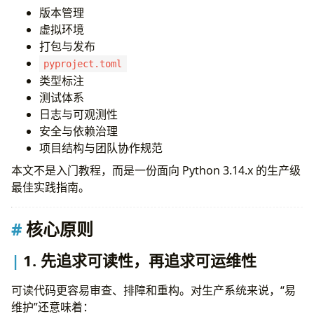
版本管理
及时升级 patch 版本，但要走验证流程
虚拟环境
在元数据中声明
requires-python
打包与发布
虚拟环境
每个项目一个独立虚拟环境
pyproject.toml
把虚拟环境当作可随时重建的产物
类型标注
统一使用
命名
测试体系
.venv/
打包
日志与可观测性
内部服务也应该按包来管理
安全与依赖治理
推荐使用
布局
项目结构与团队协作规范
src/
在 CI 中验证可构建性
本文不是入门教程，而是一份面向 Python 3.14.x 的生产级
pyproject.toml
最佳实践指南。
把
作为项目配置中心
pyproject.toml
尽量使用静态元数据
核心原则
减少配置分散
格式化与 Lint
1. 先追求可读性，再追求可运维性
只保留一个统一格式化方案
导入排序应自动完成
可读代码更容易审查、排障和重构。对生产系统来说，“易
Lint 重点应放在正确性和可维护性
维护”还意味着：