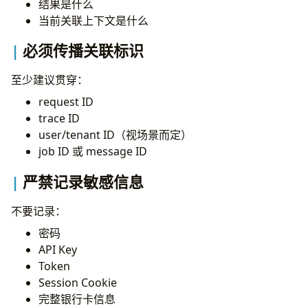
结果是什么
"payment_id"
:
payment_id
,
当前关联上下文是什么
"customer_id"
:
customer_id
,
"amount_minor"
:
amount_minor
,
必须传播关联标识
},
)
至少建议贯穿：
request ID
trace ID
user/tenant ID（视场景而定）
job ID 或 message ID
严禁记录敏感信息
不要记录：
密码
API Key
Token
Session Cookie
完整银行卡信息