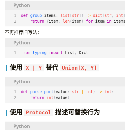
def
group
(
items
:
list
[
str
])
->
dict
[
str
,
int
]:
return
{
item
:
len
(
item
)
for
item
in
items
}
不再推荐旧写法：
from
typing
import
List
,
Dict
使用
替代
X | Y
Union[X, Y]
def
parse_port
(
value
:
str
|
int
)
->
int
:
return
int
(
value
)
使用
描述可替换行为
Protocol