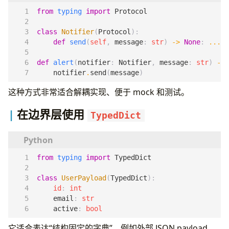
from
typing
import
Protocol
class
Notifier
(
Protocol
):
def
send
(
self
,
message
:
str
)
->
None
:
...
def
alert
(
notifier
:
Notifier
,
message
:
str
)
->
notifier
.
send
(
message
)
这种方式非常适合解耦实现、便于 mock 和测试。
在边界层使用
TypedDict
from
typing
import
TypedDict
class
UserPayload
(
TypedDict
):
id
:
int
email
:
str
active
:
bool
它适合表达“结构固定的字典”，例如外部 JSON payload。