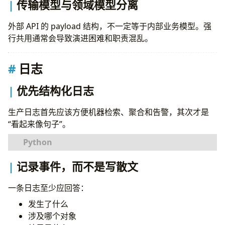
传输模型与领域模型分离
外部 API 的 payload 结构，不一定等于内部业务模型。强
行共用通常会导致演进困难和职责混乱。
日志
优先结构化日志
生产日志首先应该方便机器检索、聚合和告警，其次才是
“看起来像句子”。
import
logging
记录事件，而不是写散文
logger
=
logging
.
getLogger
(
__name__
)
一条日志至少应回答：
logger
.
info
(
发生了什么
"payment_authorized"
,
涉及哪个对象
extra
=
{