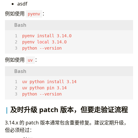
项目结构
asdf
从简单开始，但为扩展预留结构
例如使用
：
pyenv
按职责分层，不要把一切塞进
utils/
让框架停留在边界层
性能
先测量，再优化
pyenv 
local
合理选择数据结构
python --version
减少不必要的对象创建
例如使用
：
充分利用内建与标准库
uv
识别真正瓶颈
安全
密钥绝不能写进代码和日志
所有外部输入都视为不可信
python --version
数据库访问必须参数化
依赖要锁定并持续审查
及时升级 patch 版本，但要走验证流程
谨慎对待反序列化
subprocess 调用避免 shell 拼接
3.14.x 的 patch 版本通常包含重要修复。建议定期升级，
落实最小权限原则
但必须经过：
反模式