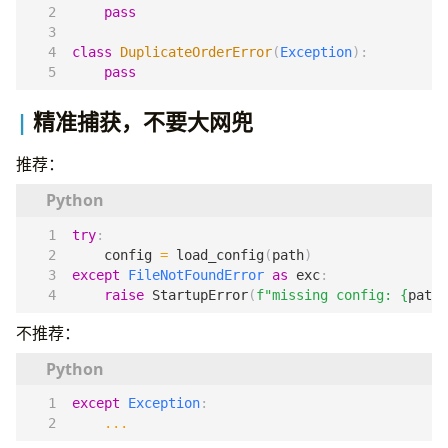
pass
class
DuplicateOrderError
(
Exception
):
pass
精准捕获，不要大网兜
推荐：
try
:
config
=
load_config
(
path
)
except
FileNotFoundError
as
exc
:
raise
StartupError
(
f
"missing config: 
{
path
}
不推荐：
except
Exception
:
...