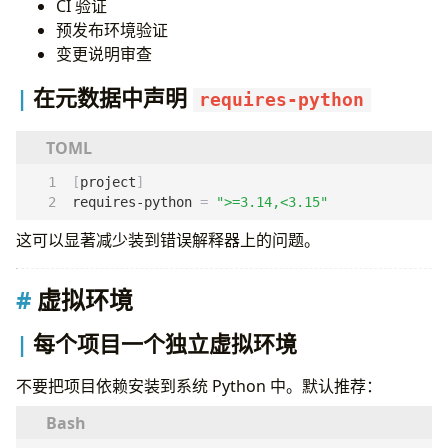
CI 验证
1. 把
当成完整依赖治理方案
pip freeze
预发布环境验证
2. 一个无穷膨胀的
utils.py
变更说明审查
3. 到处
except Exception
4. 大型项目公共接口不做类型标注
在元数据中声明
requires-python
5. 同步与异步混用但没有边界意识
6. 导入时执行副作用
7. 日志没有上下文
8. 一切以框架为中心
[
project
]
9. 过度依赖继承
requires-python
=
">=3.14,<3.15"
10. 过早炫技
这可以显著减少装到错误解释器上的问题。
团队检查清单
运行时与环境
虚拟环境
打包与配置
代码质量
每个项目一个独立虚拟环境
测试
运维与可观测性
不要把项目依赖安装到系统 Python 中。默认推荐：
安全
相关资源