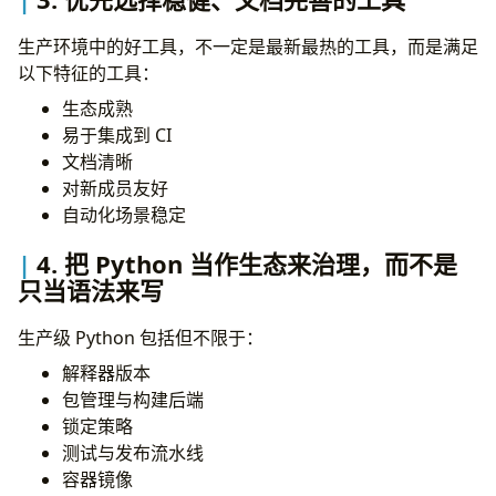
一定要限制并发度
正确处理取消
生产环境中的好工具，不一定是最新最热的工具，而是满足
为所有外部调用设置超时
以下特征的工具：
CPU 密集任务不要直接跑在事件循环里
生态成熟
数据建模
易于集成到 CI
根据场景选择合适建模方式
文档清晰
合理使用
dataclass(slots=True)
对新成员友好
把领域约束尽量放回模型本身
自动化场景稳定
传输模型与领域模型分离
日志
4. 把 Python 当作生态来治理，而不是
优先结构化日志
只当语法来写
记录事件，而不是写散文
必须传播关联标识
生产级 Python 包括但不限于：
严禁记录敏感信息
解释器版本
明确定义日志级别
包管理与构建后端
错误处理
锁定策略
设计清晰的异常体系
测试与发布流水线
精准捕获，不要大网兜
容器镜像
使用
保留上下文
raise ... from