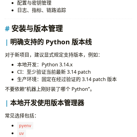
配置与密钥管理
在边界尽早失败
日志、指标、链路追踪
不要用异常做常规分支控制
异步场景中显式定义部分失败策略
安装与版本管理
测试
建立真实的测试金字塔
明确支持的 Python 版本线
默认使用
pytest
测试行为，不要过度测试实现细节
对于新项目，建议显式规定支持版本，例如：
谨慎使用 fixture
原生测试异步代码
本地开发：Python 3.14.x
对关键逻辑引入性质测试
CI：至少验证当前最新 3.14 patch
保证 CI 中测试可重复
生产环境：固定在经过验证的 3.14 patch 版本
覆盖率要看，但不要迷信
不要依赖“机器上刚好装了哪个 Python”。
依赖管理
区分直接依赖与传递依赖
本地开发使用版本管理器
版本范围要有边界
常见选择包括：
在 CI 和生产中追求可复现安装
定期审查依赖质量
pyenv
依赖数量越少越好
uv