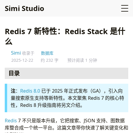
Simi Studio
Redis 7 新特性：Redis Stack 是什
么
Simi
收录于
数据库
2025-12-22
约 232 字
预计阅读 1 分钟
目录
Redis 7 关键变化
注
：
Redis 8.0
已于 2025 年正式发布（GA），引入向
多线程 IO
量搜索原生支持等新特性。本文聚焦 Redis 7 的核心特
Redis Stack
性，Redis 8 升级指南将另文介绍。
选型建议
结论
Redis
7 不只是版本升级，它把搜索、JSON 支持、图数据
库整合成一个统一平台。这篇文章带你快速了解关键变化和