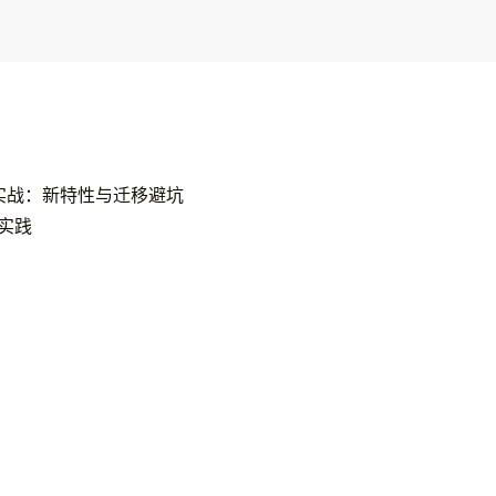
 5.x 实战：新特性与迁移避坑
佳实践