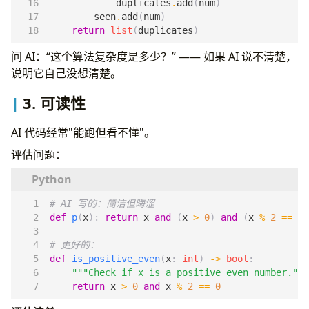
duplicates
.
add
(
num
)
seen
.
add
(
num
)
return
list
(
duplicates
)
问 AI：“这个算法复杂度是多少？” —— 如果 AI 说不清楚，
说明它自己没想清楚。
3. 可读性
AI 代码经常"能跑但看不懂"。
评估问题：
# AI 写的：简洁但晦涩
def
p
(
x
):
return
x
and
(
x
>
0
)
and
(
x
%
2
==
0
)
# 更好的：
def
is_positive_even
(
x
:
int
)
->
bool
:
"""Check if x is a positive even number."""
return
x
>
0
and
x
%
2
==
0