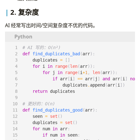
2. 复杂度
AI 经常写出时间/空间复杂度不优的代码。
# AI 写的：O(n²)
def
find_duplicates_bad
(
arr
):
duplicates
=
[]
for
i
in
range
(
len
(
arr
)):
for
j
in
range
(
i
+
1
,
len
(
arr
)):
if
arr
[
i
]
==
arr
[
j
]
and
arr
[
i
]
not
duplicates
.
append
(
arr
[
i
])
return
duplicates
# 更好的：O(n)
def
find_duplicates_good
(
arr
):
seen
=
set
()
duplicates
=
set
()
for
num
in
arr
:
if
num
in
seen
: