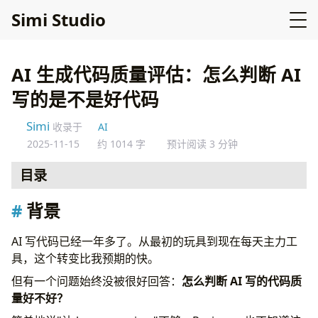
Simi Studio
AI 生成代码质量评估：怎么判断 AI
写的是不是好代码
Simi
收录于
AI
2025-11-15
约 1014 字
预计阅读 3 分钟
目录
背景
背景
评估维度
1. 正确性（最重要）
AI 写代码已经一年多了。从最初的玩具到现在每天主力工
2. 复杂度
具，这个转变比我预期的快。
3. 可读性
但有一个问题始终没被很好回答：
怎么判断 AI 写的代码质
4. 可维护性
量好不好？
实际工作流