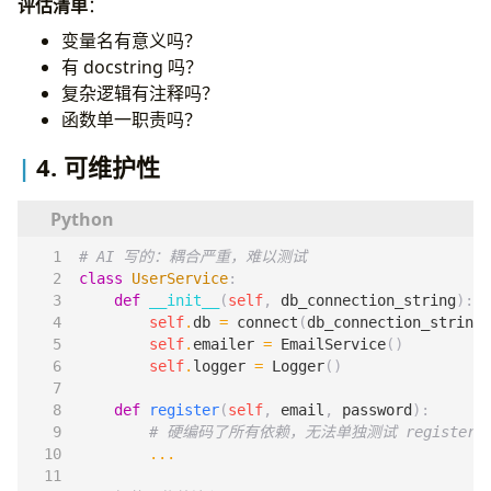
评估清单
：
变量名有意义吗？
有 docstring 吗？
复杂逻辑有注释吗？
函数单一职责吗？
4. 可维护性
# AI 写的：耦合严重，难以测试
class
UserService
:
def
__init__
(
self
,
db_connection_string
):
self
.
db
=
connect
(
db_connection_string
)
self
.
emailer
=
EmailService
()
self
.
logger
=
Logger
()
def
register
(
self
,
email
,
password
):
# 硬编码了所有依赖，无法单独测试 register 
...