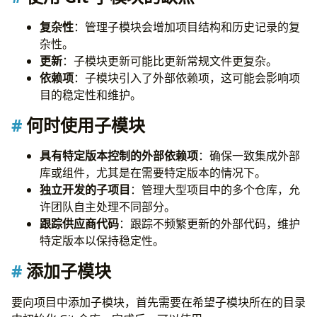
8.
考虑替代方案以进行频繁更新
9.
自动化任务
复杂性
：管理子模块会增加项目结构和历史记录的复
10.
使用文档记录用法
杂性。
提示
更新
：子模块更新可能比更新常规文件更复杂。
结论
依赖项
：子模块引入了外部依赖项，这可能会影响项
目的稳定性和维护。
何时使用子模块
具有特定版本控制的外部依赖项
：确保一致集成外部
库或组件，尤其是在需要特定版本的情况下。
独立开发的子项目
：管理大型项目中的多个仓库，允
许团队自主处理不同部分。
跟踪供应商代码
：跟踪不频繁更新的外部代码，维护
特定版本以保持稳定性。
添加子模块
要向项目中添加子模块，首先需要在希望子模块所在的目录