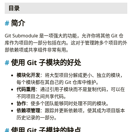
目录
简介
简介
使用 Git 子模块的好处
使用 Git 子模块的缺点
Git Submodule 是一项强大的功能，允许你将其他 Git 仓
何时使用子模块
库作为项目的一部分包括在内。这对于管理跨多个项目的外
添加子模块
部依赖项或共享组件非常有用。
更新子模块
使用 Git 子模块的好处
提交子模块更改
删除子模块
模块化开发
：将大型项目分解成更小、独立的模块，
关键实践
每个模块都在其自己的 Git 仓库中维护。
1.
用于外部依赖项，而非内部代码
代码重用
：通过引用子模块而不是复制代码，可以在
2.
避免深度嵌套
不同项目之间共享代码。
3.
递归初始化和更新
协作
：使多个团队能够同时处理不同的模块。
4.
在子模块内提交更改
依赖项管理
：跟踪并更新依赖项，使其成为项目版本
5.
保持 .gitmodules 文件更新
历史记录的一部分。
6.
在操作前同步子模块
7.
有效地沟通更改
使用 Git 子模块的缺点