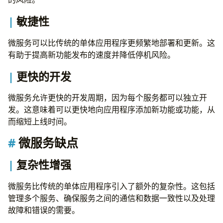
代理设计模式
敏捷性
责任链模式
共享数据库模式
微服务可以比传统的单体应用程序更频繁地部署和更新。这
共享数据库模式的优势
有助于提高新功能发布的速度并降低停机风险。
使用共享数据库模式的挑战
使用共享数据库模式的技巧
更快的开发
CQRS 模式
CQRS 模式的好处
微服务允许更快的开发周期，因为每个服务都可以独立开
Saga 模式
发。这意味着可以更快地向应用程序添加新功能或功能，从
BFF 模式
而缩短上线时间。
BFF 模式的好处
微服务缺点
BFF 模式的挑战
Strangler 模式
复杂性增强
概念
Strangler 模式的实施步骤
微服务比传统的单体应用程序引入了额外的复杂性。这包括
1. 识别微服务候选者
管理多个服务、确保服务之间的通信和数据一致性以及处理
2. 创建集成点
故障和错误的需要。
3. 开发微服务