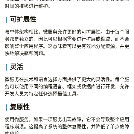
实现
时间的推移进行维护。
变体
可扩展性
服务注册模式
关键概念
与单体架构相比，微服务允许更好的可扩展性。由于每个服
服务发现
务都是独立的，因此可以根据需要进行扩展或缩减，而不会
负载均衡
影响整个应用程序。这意味着可以更有效地分配资源，并更
健康检查
快地解决瓶颈问题。
服务更新通知
服务注册模式的优点
灵活
断路器模式
断路器模式的优点
微服务在技术和语言选择方面提供了更大的灵活性。每个服
断路器模式的基本组件
务可以使用不同的编程语言、框架或数据库进行开发，允许
断路器模式的工作原理
开发人员为特定任务选择最佳工具。
断路器模式的优点
使用断路器模式的建议做法
复原性
事件溯源模式
事件溯源的优点
使用微服务，如果一项服务出现故障，它不会导致整个应用
事件溯源的缺点
程序崩溃。这提高了系统的整体复原性，并降低了单点故障
何时使用事件溯源
的风险。