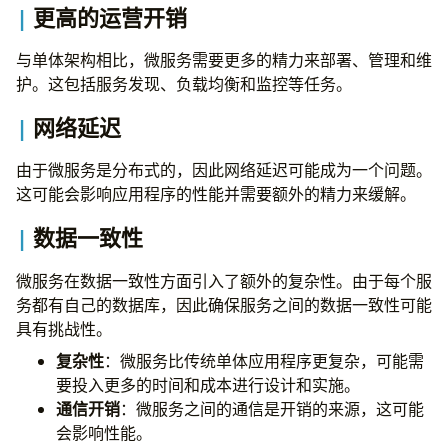
4. 互连微服务
更高的运营开销
5. 逐渐路由流量
6. 监控和重构
与单体架构相比，微服务需要更多的精力来部署、管理和维
7. 淘汰单体代码
护。这包括服务发现、负载均衡和监控等任务。
Strangler 模式的好处
网络延迟
1. 逐步迁移
2. 停机时间最短
由于微服务是分布式的，因此网络延迟可能成为一个问题。
3. 模块化和灵活性
这可能会影响应用程序的性能并需要额外的精力来缓解。
4. 可伸缩性和性能改进
注意事项
数据一致性
1. 复杂性
2. 测试和监控
微服务在数据一致性方面引入了额外的复杂性。由于每个服
3. 数据一致性
务都有自己的数据库，因此确保服务之间的数据一致性可能
4. 专业知识
具有挑战性。
如何选择微服务设计模式
复杂性
：微服务比传统单体应用程序更复杂，可能需
了解系统的需求
要投入更多的时间和成本进行设计和实施。
选择合适的架构风格
通信开销
：微服务之间的通信是开销的来源，这可能
确定微服务候选者
会影响性能。
选择通信机制