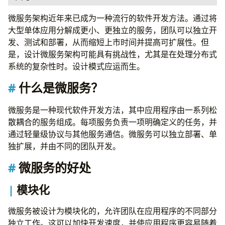
什么是微服务？
微服务架构近年来已成为一种流行的软件开发方法。通过将
微服务的好处
大型单体应用分解成更小、更独立的服务，团队可以独立开
模块化
发、测试和部署，从而缩短上市时间并提高可扩展性。但
可扩展性
是，设计微服务架构可能具有挑战性，尤其是在处理分布式
灵活
系统的复杂性时。设计模式应运而生。
复原性
什么是微服务？
敏捷性
更快的开发
微服务是一种现代软件开发方法，其中应用程序由一系列松
微服务缺点
散耦合的服务组成。每项服务负责一项明确定义的任务，并
复杂性增强
通过轻量级协议与其他服务通信。微服务可以独立部署、单
更高的运营开销
独扩展，并由不同的团队开发。
网络延迟
数据一致性
微服务的好处
何时使用微服务
不适用的场景
模块化
微服务设计模式
API 网关模式
微服务被设计为模块化的，允许团队在应用程序的不同部分
API 网关的优势
独立工作。这可以加快开发速度，并使应用程序更容易随着