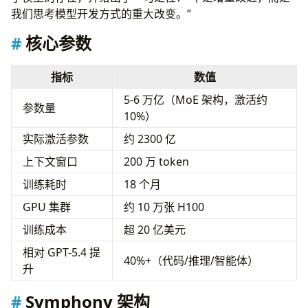
我们思考模型开发方式的重大改变。”
核心参数
指标
数值
5-6 万亿（MoE 架构，激活约
参数量
10%）
实际激活参数
约 2300 亿
上下文窗口
200 万 token
训练耗时
18 个月
GPU 集群
约 10 万张 H100
训练成本
超 20 亿美元
相对 GPT-5.4 提
40%+（代码/推理/智能体）
升
Symphony 架构