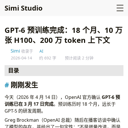
Simi Studio
GPT-6 预训练完成：18 个月、10 万
张 H100、200 万 token 上下文
Simi
收录于
AI
2026-04-14
约 692 字
预计阅读 2 分钟
目录
刚刚发生
刚刚发生
核心参数
Symphony 架构
今天（2026 年 4 月 14 日），OpenAI 官方确认
GPT-6 预
200 万 token 上下文的意义
训练已在 3 月 17 日完成
。预训练历时 18 个月，远长于
定价
GPT-5 的研发周期。
什么时候能用
Greg Brockman（OpenAI 总裁）随后在播客访谈中确认
了模型的存在，并给出了一句定性：“不是增量改进，而是