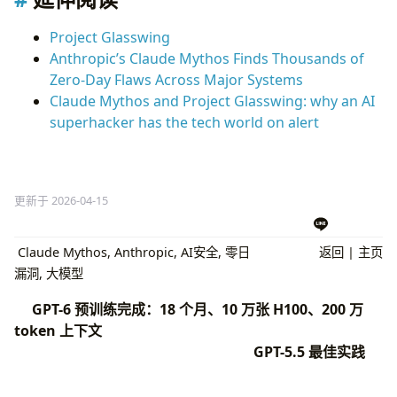
Project Glasswing
Anthropic’s Claude Mythos Finds Thousands of
Zero-Day Flaws Across Major Systems
Claude Mythos and Project Glasswing: why an AI
superhacker has the tech world on alert
更新于 2026-04-15
Claude Mythos
,
Anthropic
,
AI安全
,
零日
返回
|
主页
漏洞
,
大模型
GPT-6 预训练完成：18 个月、10 万张 H100、200 万
token 上下文
GPT-5.5 最佳实践