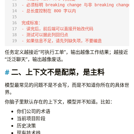
1. 高确定性计算
2. 高风险专业判断
3. 规则明确的重复工作
4. 数据不可出域的场景
5. 组织尚未准备好承担误差成本
十三、几个实用 Prompt 模板
- 如果信息不足，请先列缺失项，不要编造
1. 写作类：先出结构再出正文
任务定义越接近“可执行工单”，输出越像工作结果；越接近
2. 资料整理类：强制依据
“泛泛聊天”，输出越像废话。
3. 需求澄清类：先问缺口
4. 代码协作类：先计划，后改动
二、上下文不是配菜，是主料
5. 排障类：区分事实和假设
十四、一个更接近现实的工作流
模型最常见的问题不是不会写，而是不知道你所在的具体世
结语
界。
你脑子里默认存在的上下文，模型并不知道。比如：
你们公司的术语
当前项目阶段
历史决策
现有技术栈