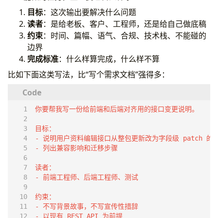
你可以明确要求它这样做
目标
：这次输出要解决什么问题
一个推荐格式
读者
：是给老板、客户、工程师，还是给自己做底稿
十、建立小型评测集，别靠“感觉这次挺准”
约束
：时间、篇幅、语气、合规、技术栈、不能碰的
评测集至少包含三类样本
边界
1. 常规样本
完成标准
：什么样算完成，什么样不算
2. 边界样本
比如下面这类写法，比“写个需求文档”强得多：
3. 反例样本
评什么
一个很实用的做法
十一、常见失败模式，要提前防，不要事后骂模型笨
1. 任务太宽，输出必然发散
2. 材料不够，却要求下结论
3. 想让模型替你做最终判断
4. 追求文采，牺牲信息密度
5. 把长上下文当万灵药
6. 用模型处理本该程序化的流程
十二、什么时候不该用模型
不要在这些场景里让模型单独上场