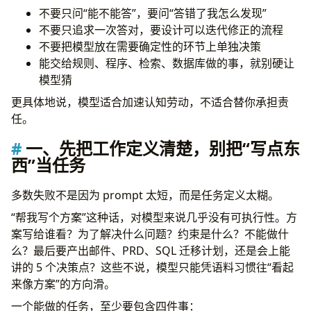
第一步：理解任务
不要只问“能不能答”，要问“答错了我怎么发现”
第二步：处理材料
不要只追求一次答对，要设计可以迭代修正的流程
第三步：生成候选方案
不要把模型放在需要确定性的环节上单独决策
第四步：收敛
能交给规则、程序、检索、数据库做的事，就别硬让
第五步：产出最终格式
模型猜
为什么拆分有效
更具体地说，模型适合加速认知劳动，不适合替你承担责
七、工具能解决的事，交给工具；模型负责编排，不负责硬
任。
算
典型分工
一、先把工作定义清楚，别把“写点东
检索系统
西”当任务
数据库 / 查询工具
代码执行环境
多数失败不是因为 prompt 太短，而是任务定义太糊。
Linter / Type Checker / Test Runner
“帮我写个方案”这种话，对模型来说几乎没有可执行性。方
浏览器 / 爬虫 / API 客户端
案写给谁看？为了解决什么问题？约束是什么？不能做什
一个好原则
么？最后要产出邮件、PRD、SQL 迁移计划，还是会上能
八、迭代 refinement 才是常态，首稿只配叫草稿
讲的 5 个决策点？这些不说，模型只能凭语料习惯往“看起
反馈要具体，不要情绪化
来像方案”的方向滑。
一个很实用的重写方式
一个能做的任务，至少要包含四件事：
九、要允许模型承认不知道，而不是逼它装懂