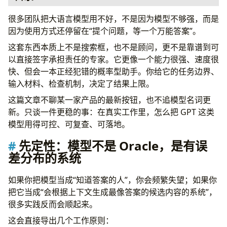
先定性：模型不是 Oracle，是有误差分布的系统
很多团队把大语言模型用不好，不是因为模型不够强，而是
一、先把工作定义清楚，别把“写点东西”当任务
因为使用方式还停留在“提个问题，等一个万能答案”。
二、上下文不是配菜，是主料
这套东西本质上不是搜索框，也不是顾问，更不是靠谱到可
上下文至少要交代三层
以直接签字承担责任的专家。它更像一个能力很强、速度很
1. 业务上下文
快、但会一本正经犯错的概率型助手。你给它的任务边界、
2. 资料上下文
输入材料、检查机制，决定了结果上限。
3. 输出上下文
这篇文章不聊某一家产品的最新按钮，也不追模型名词更
三、能提供源材料，就不要让模型靠记忆编
新。只谈一件更稳的事：在真实工作里，怎么把 GPT 这类
好的做法
模型用得可控、可复查、可落地。
差的做法
一个实用模板
先定性：模型不是 Oracle，是有误
四、Prompt 要有结构，不要把要求搅成一锅粥
差分布的系统
举个例子：让它写分析，不要写空泛抒情
五、尽量要求“可检查”的输出，而不是“看起来不错”的输出
如果你把模型当成“知道答案的人”，你会频繁失望；如果你
优先考虑这些格式
把它当成“会根据上下文生成最像答案的候选内容的系统”，
比如，不要只让它“总结文档”
很多实践反而会顺起来。
六、复杂任务一律拆，不要幻想一次生成到位
这会直接导出几个工作原则：
一个常见拆法