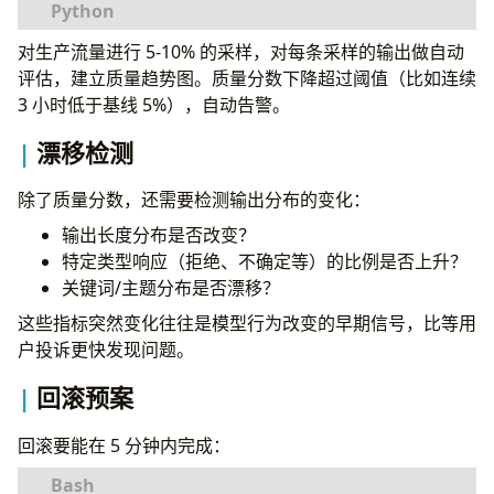
trainer
=
DPOTrainer
(
model
=
model
,
对生产流量进行 5-10% 的采样，对每条采样的输出做自动
async
def
evaluate_output_quality
(
prompt
:
str
,
ref_model
=
ref_model
,
# 原始 SFT 模型作为参
"""用另一个 LLM 评估输出质量，返回 0-1 的分数""
评估，建立质量趋势图。质量分数下降超过阈值（比如连续
args
=
training_args
,
eval_prompt
=
f
3 小时低于基线 5%），自动告警。
train_dataset
=
preference_dataset
,
tokenizer
=
tokenizer
,
漂移检测
)
    问题：
{
prompt
}
    回答：
{
response
}
trainer
.
train
()
除了质量分数，还需要检测输出分布的变化：
输出长度分布是否改变？
    """
特定类型响应（拒绝、不确定等）的比例是否上升？
score_text
=
await
judge_model
.
generate
(
eva
关键词/主题分布是否漂移？
return
float
(
score_text
.
strip
())
/
10
这些指标突然变化往往是模型行为改变的早期信号，比等用
户投诉更快发现问题。
回滚预案
回滚要能在 5 分钟内完成：