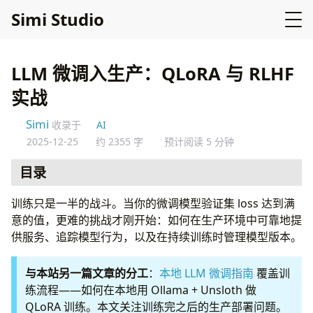
Simi Studio
LLM 微调入生产：QLoRA 与 RLHF
实战
Simi
收录于
AI
2025-12-25
约 2355 字
预计阅读 5 分钟
目录
训练完了，然后呢？
训练只是一半的战斗。当你的微调模型验证集 loss 达到满
模型服务层
意的值，更难的挑战才刚开始：如何在生产环境中可靠地提
选项一：vLLM（GPU 服务首选）
供服务、追踪模型行为，以及在持续训练时管理模型版本。
选项二：Ollama（轻量/边缘部署）
选项三：HuggingFace Inference Endpoints
与本站另一篇文章的分工
：
本地 LLM 微调指南
覆盖训
模型版本管理
练流程——如何在本地用 Ollama + Unsloth 做
用 MLflow 追踪版本
QLoRA 训练。本文关注训练完之后的生产部署问题。