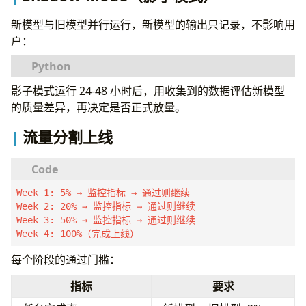
)
新模型与旧模型并行运行，新模型的输出只记录，不影响用
户：
影子模式运行 24-48 小时后，用收集到的数据评估新模型
async
def
process_request
(
prompt
:
str
)
->
str
:
# 主路径：用旧模型响应用户
的质量差异，再决定是否正式放量。
production_output
=
await
old_model
.
generat
流量分割上线
# 影子路径：异步跑新模型，只记录不返回
asyncio
.
create_task
(
shadow_evaluate
(
prompt
,
production_outp
)
Week 1: 5% → 监控指标 → 通过则继续

Week 2: 20% → 监控指标 → 通过则继续

return
production_output
Week 3: 50% → 监控指标 → 通过则继续

Week 4: 100%（完成上线）
async
def
shadow_evaluate
(
prompt
:
str
,
producti
new_output
=
await
new_model
.
generate
(
promp
每个阶段的通过门槛：
# 记录两个输出供对比分析
await
log_comparison
(
prompt
,
production_out
指标
要求