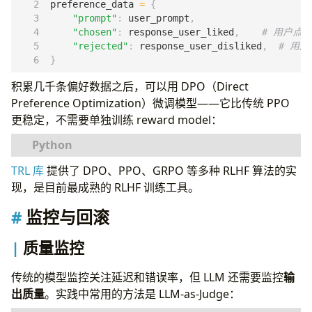
preference_data
=
{
"prompt"
:
user_prompt
,
"chosen"
:
response_user_liked
,
# 用户点了
"rejected"
:
response_user_disliked
,
# 用户
}
积累几千条偏好数据之后，可以用 DPO（Direct
Preference Optimization）微调模型——它比传统 PPO
更稳定，不需要单独训练 reward model：
TRL 库
提供了 DPO、PPO、GRPO 等多种 RLHF 算法的实
from
trl
import
DPOTrainer
,
DPOConfig
现，是目前最成熟的 RLHF 训练工具。
training_args
=
DPOConfig
(
beta
=
0.1
,
# KL 散度惩罚系数
监控与回滚
output_dir
=
"./dpo-output"
,
num_train_epochs
=
1
,
质量监控
per_device_train_batch_size
=
4
,
learning_rate
=
5e-6
,
传统的模型监控关注延迟和错误率，但 LLM 还需要监控
输
logging_steps
=
10
,
出质量
。实践中常用的方法是 LLM-as-Judge：
)