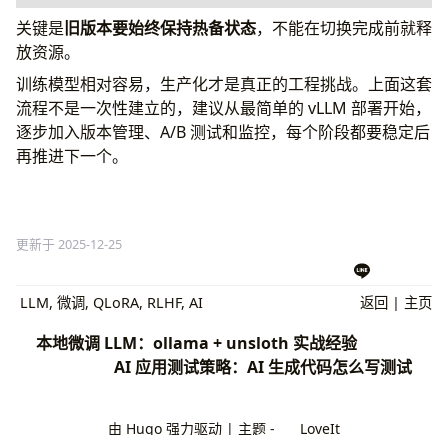
关键是
旧版本要始终保持热备状态
，不能在切换完成前就释
# vLLM 场景下快速切换模型版本
# 假设 Nginx 做流量控制，upstream 指向不同的 vLLM
放资源。
训练模型相对容易，生产化才是真正的工程挑战。上面这套
# 1. 确认旧版本实例仍在运行（hot standby）
流程不是一次性建立的，建议从最简单的 vLLM 部署开始，
逐步加入版本管理、A/B 测试和监控，每个阶段都要稳定后
# 2. 切换 Nginx upstream
再推进下一个。
nginx -s reload  
# 配置已预先更新为指向旧版本
# 3. 验证流量已切换
curl http://api.example.com/v1/chat/completions
更新于 2025-12-25
  -H 
"Content-Type: application/json"
  -d 
'{"model": "customer-support", "messages":
LLM
,
微调
,
QLoRA
,
RLHF
,
AI
返回
|
主页
# 4. 确认新版本停止接收请求后，记录问题并安排事后分析
本地微调 LLM：ollama + unsloth 实战经验
AI 应用测试策略：AI 生成代码怎么写测试
由
Hugo
强力驱动 | 主题 -
LoveIt