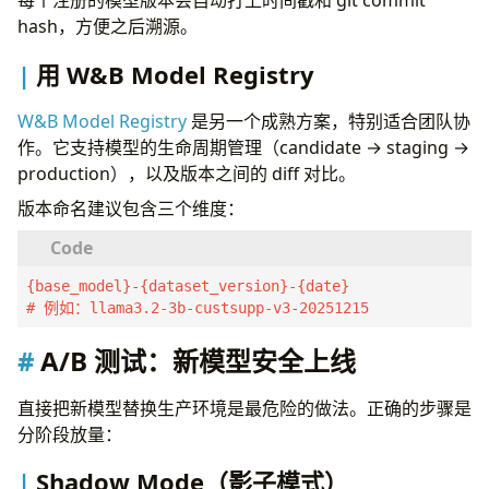
每个注册的模型版本会自动打上时间戳和 git commit
hash，方便之后溯源。
with
mlflow
.
start_run
(
run_name
=
"llama3-v2-2025-
# 记录训练配置
用 W&B Model Registry
mlflow
.
log_params
({
"base_model"
:
"unsloth/llama-3.2-3B"
,
W&B Model Registry
是另一个成熟方案，特别适合团队协
"dataset_version"
:
"customer-support-v3
作。它支持模型的生命周期管理（candidate → staging →
"lora_r"
:
16
,
production），以及版本之间的 diff 对比。
"learning_rate"
:
2e-4
,
"epochs"
:
3
,
版本命名建议包含三个维度：
})
# 记录训练指标
mlflow
.
log_metrics
({
{base_model}-{dataset_version}-{date}

"val_loss"
:
1.23
,
# 例如：llama3.2-3b-custsupp-v3-20251215
"eval_accuracy"
:
0.89
,
})
A/B 测试：新模型安全上线
# 注册模型版本
直接把新模型替换生产环境是最危险的做法。正确的步骤是
mlflow
.
pyfunc
.
log_model
(
分阶段放量：
artifact_path
=
"model"
,
python_model
=
model_wrapper
,
Shadow Mode（影子模式）
registered_model_name
=
"customer-support