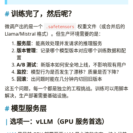
用 W&B Model Registry
A/B 测试：新模型安全上线
训练完了，然后呢？
Shadow Mode（影子模式）
流量分割上线
微调产出的是一个
权重文件（或合并后的
.safetensors
RLHF 在生产中的实践
Llama/Mistral 格式）。但生产环境需要的是：
收集生产偏好数据
服务层
：能高效处理并发请求的推理服务
监控与回滚
版本管理
：记录哪个模型版本对应哪个训练数据和配
质量监控
置
漂移检测
A/B 测试
：新版本如何安全地上线，不影响现有用户
回滚预案
监控
：模型行为是否发生了漂移？质量是否下降？
回滚
：出问题时能在几分钟内切回旧版本
这五个问题，每一个都是独立的工程挑战。训练可以用脚本
解决，生产部署需要基础设施。
模型服务层
选项一：vLLM（GPU 服务首选）