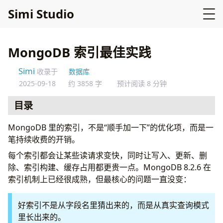
Simi Studio
MongoDB 索引最佳实践
Simi
收录于
数据库
2025-09-18
约 3858 字
预计阅读 8 分钟
目录
先看查询模式，不要先看表结构
MongoDB 里的索引，不是“顺手加一下”的优化项，而是一
不看
，基本就是猜
explain()
笔持续收费的开销。
COLLSCAN
每个索引都会让某些读请求变快，同时让写入、更新、删
但
很大
IXSCAN
totalDocsExamined
除、索引构建、缓存占用都更贵一点。MongoDB 8.2.6 在
有阻塞排序
索引机制上已经很成熟，但最核心的问题一直没变：
totalDocsExamined: 0
ESR 很有用，但别把它当教条
好索引不是从字段名里猜出来的，而是从真实查询模式
真正会出现取舍的地方
里长出来的。
选择性比很多人想得更重要