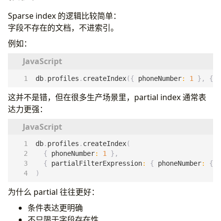
Sparse index 的逻辑比较简单：
字段不存在的文档，不进索引。
例如：
db
.
profiles
.
createIndex
({
phoneNumber
:
1
},
{
s
这并不是错，但在很多生产场景里，partial index 通常表
达力更强：
db
.
profiles
.
createIndex
(
{
phoneNumber
:
1
},
{
partialFilterExpression
:
{
phoneNumber
:
{
$
)
为什么 partial 往往更好：
条件表达更明确
不只限于字段存在性