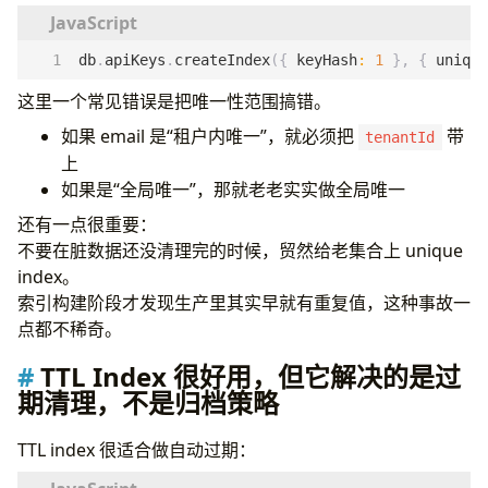
db
.
apiKeys
.
createIndex
({
keyHash
:
1
},
{
unique
这里一个常见错误是把唯一性范围搞错。
如果 email 是“租户内唯一”，就必须把
带
tenantId
上
如果是“全局唯一”，那就老老实实做全局唯一
还有一点很重要：
不要在脏数据还没清理完的时候，贸然给老集合上 unique
index。
索引构建阶段才发现生产里其实早就有重复值，这种事故一
点都不稀奇。
TTL Index 很好用，但它解决的是过
期清理，不是归档策略
TTL index 很适合做自动过期：