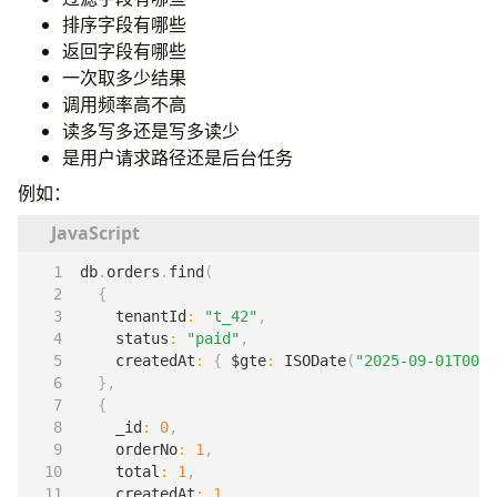
排序字段有哪些
返回字段有哪些
一次取多少结果
调用频率高不高
读多写多还是写多读少
是用户请求路径还是后台任务
例如：
db
.
orders
.
find
(
{
tenantId
:
"t_42"
,
status
:
"paid"
,
createdAt
:
{
$gte
:
ISODate
(
"2025-09-01T00:0
},
{
_id
:
0
,
orderNo
:
1
,
total
:
1
,
createdAt
:
1