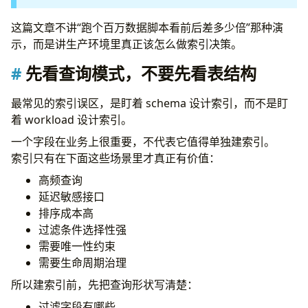
好的复合索引，通常胜过一堆单字段索引
这篇文章不讲“跑个百万数据脚本看前后差多少倍”那种演
覆盖查询很好，但别为了“全覆盖”把索引做胖
示，而是讲生产环境里真正该怎么做索引决策。
很多索引失败，不是过滤没命中，而是排序没吃到
Partial Index 是生产里很划算的工具
先看查询模式，不要先看表结构
Unique Index 是拿来落业务约束的，不是拿来“假设不会重
复”的
最常见的索引误区，是盯着 schema 设计索引，而不是盯
TTL Index 很好用，但它解决的是过期清理，不是归档策略
着 workload 设计索引。
Sparse 和 Partial 选哪个？大多数时候优先 Partial
一个字段在业务上很重要，不代表它值得单独建索引。
Text 和 Wildcard 索引都有用，但都很容易被滥用
索引只有在下面这些场景里才真正有价值：
Text Index
Wildcard Index
高频查询
每个索引都会带来写放大
延迟敏感接口
索引要定期复盘，不是加完就完
排序成本高
一个比较靠谱的生产索引工作流
过滤条件选择性强
一份够用的检查单
需要唯一性约束
需要生命周期治理
所以建索引前，先把查询形状写清楚：
过滤字段有哪些