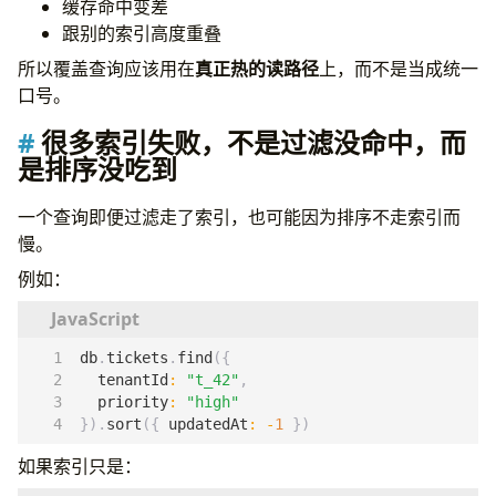
缓存命中变差
跟别的索引高度重叠
所以覆盖查询应该用在
真正热的读路径
上，而不是当成统一
口号。
很多索引失败，不是过滤没命中，而
是排序没吃到
一个查询即便过滤走了索引，也可能因为排序不走索引而
慢。
例如：
db
.
tickets
.
find
({
tenantId
:
"t_42"
,
priority
:
"high"
}).
sort
({
updatedAt
:
-
1
})
如果索引只是：