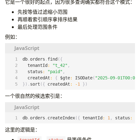
它是一个很好的起点，因为很多查询确实都符合这个模式：
先按等值过滤缩小范围
再顺着索引顺序拿排序结果
最后处理范围条件
例如：
db
.
orders
.
find
({
tenantId
:
"t_42"
,
status
:
"paid"
,
createdAt
:
{
$gte
:
ISODate
(
"2025-09-01T00:00:
}).
sort
({
createdAt
:
-
1
})
一个很自然的候选索引是：
db
.
orders
.
createIndex
({
tenantId
:
1
,
status
:
1
,
这里的逻辑是：
、
是等值条件