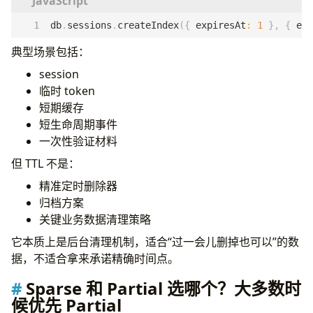
db
.
sessions
.
createIndex
({
expiresAt
:
1
},
{
exp
典型场景包括：
session
临时 token
短期缓存
短生命周期事件
一次性验证材料
但 TTL 不是：
精准定时删除器
归档方案
关键业务数据清理策略
它本质上是后台清理机制，适合“过一会儿删掉也可以”的数
据，不适合拿来承诺精确时间点。
Sparse 和 Partial 选哪个？大多数时
候优先 Partial