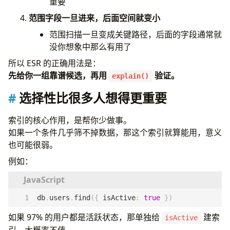
重要
范围字段一旦进来，后面空间就变小
范围扫描一旦变成关键路径，后面的字段通常就
没你想象中那么有用了
所以 ESR 的正确用法是：
先给你一组靠谱候选，再用
验证。
explain()
选择性比很多人想得更重要
索引的核心作用，是帮你少做事。
如果一个条件几乎筛不掉数据，那这个索引就算能用，意义
也可能很弱。
例如：
db
.
users
.
find
({
isActive
:
true
})
如果 97% 的用户都是活跃状态，那单独给
建索
isActive
引，大概率不值。