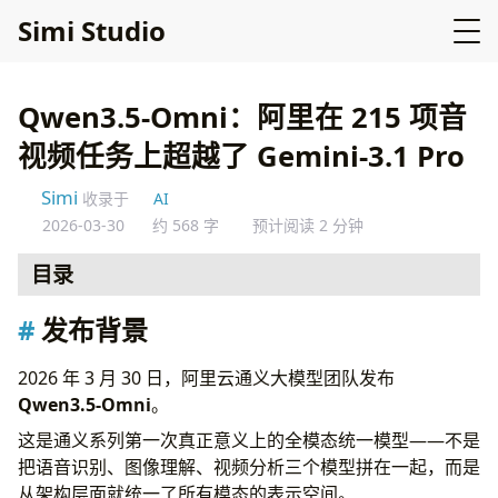
Simi Studio
Qwen3.5-Omni：阿里在 215 项音
视频任务上超越了 Gemini-3.1 Pro
Simi
收录于
AI
2026-03-30
约 568 字
预计阅读 2 分钟
目录
发布背景
发布背景
核心数据
全模态统一的意义
2026 年 3 月 30 日，阿里云通义大模型团队发布
开源策略
Qwen3.5-Omni
。
对开发者的实际影响
这是通义系列第一次真正意义上的全模态统一模型——不是
把语音识别、图像理解、视频分析三个模型拼在一起，而是
从架构层面就统一了所有模态的表示空间。