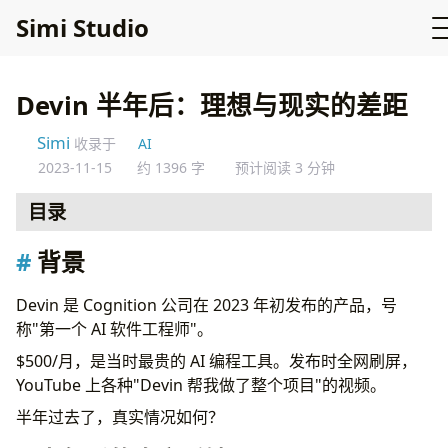
Simi Studio
Devin 半年后：理想与现实的差距
Simi
收录于
AI
2023-11-15
约 1396 字
预计阅读 3 分钟
目录
背景
背景
半年后的真实反馈
Devin 能做什么
Devin 是 Cognition 公司在 2023 年初发布的产品，号
Devin 做不了什么
称"第一个 AI 软件工程师"。
半年使用数据
$500/月，是当时最贵的 AI 编程工具。发布时全网刷屏，
为什么不重度使用
YouTube 上各种"Devin 帮我做了整个项目"的视频。
1. 成本问题
半年过去了，真实情况如何？
2. 质量不可控
3. 上下文丢失