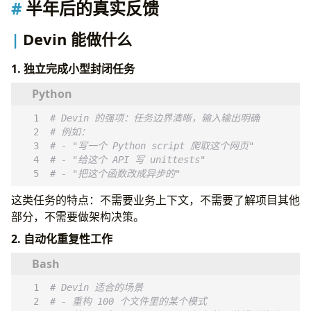
半年后的真实反馈
实际使用建议
结论
Devin 能做什么
1. 独立完成小型封闭任务
# Devin 的强项：任务边界清晰，输入输出明确
# 例如：
# - "写一个 Python script 爬取这个网页"
# - "给这个 API 写 unittests"
# - "把这个函数改成异步的"
这类任务的特点：不需要业务上下文，不需要了解项目其他
部分，不需要做架构决策。
2. 自动化重复性工作
# Devin 适合的场景
# - 重构 100 个文件里的某个模式