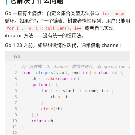
它解决了什么问题
旧问题：
的内存泄漏
time.After
Go 1.23 的修复
Go 一直有个痛点：自定义集合类型无法参与
for range
链接器改进
循环。如果你写了一个链表、树或者惰性序列，用户只能用
展望 Go 1.24（2025年2月发布）
或者自己实现
for i := 0; i < coll.Len(); i++
iterator 方法——没有统一的惯用法。
Go 1.23 之前，如果想做惰性迭代，通常借助 channel：
// 旧方式：用 channel 做惰性迭代，有 goroutine 
func
integers
(
start
,
end
int
)
<-
chan
int
{
ch
:=
make
(
chan
int
)
go
func
()
{
for
i
:=
start
;
i
<
end
;
i
++
{
ch
<-
i
}
close
(
ch
)
}()
return
ch
}