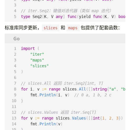
// iter.Seq2：键值对迭代器（类似 map 迭代）
type
Seq2
[
K
,
V
any
]
func
(
yield
func
(
K
,
V
)
bool
)
标准库同步更新，
和
包提供了配套函数：
slices
maps
import
(
"iter"
"maps"
"slices"
)
// slices.All 返回 iter.Seq2[int, T]
for
i
,
v
:=
range
slices
.
All
([]
string
{
"a"
,
"b"
,
fmt
.
Println
(
i
,
v
)
// 0 a, 1 b, 2 c
}
// slices.Values 返回 iter.Seq[T]
for
v
:=
range
slices
.
Values
([]
int
{
1
,
2
,
3
})
{
fmt
.
Println
(
v
)
}