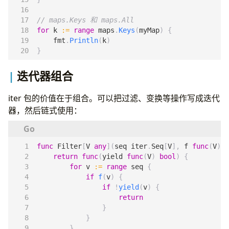
// maps.Keys 和 maps.All
for
k
:=
range
maps
.
Keys
(
myMap
)
{
fmt
.
Println
(
k
)
}
迭代器组合
iter 包的价值在于组合。可以把过滤、变换等操作写成迭代
器，然后链式使用：
func
Filter
[
V
any
](
seq
iter
.
Seq
[
V
],
f
func
(
V
)
b
return
func
(
yield
func
(
V
)
bool
)
{
for
v
:=
range
seq
{
if
f
(
v
)
{
if
!
yield
(
v
)
{
return
}
}
}