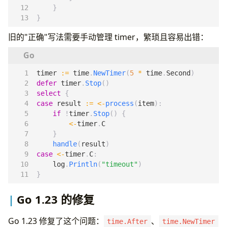
}
}
旧的"正确"写法需要手动管理 timer，繁琐且容易出错：
timer
:=
time
.
NewTimer
(
5
*
time
.
Second
)
defer
timer
.
Stop
()
select
{
case
result
:=
<-
process
(
item
):
if
!
timer
.
Stop
()
{
<-
timer
.
C
}
handle
(
result
)
case
<-
timer
.
C
:
log
.
Println
(
"timeout"
)
}
Go 1.23 的修复
Go 1.23 修复了这个问题：
、
time.After
time.NewTimer