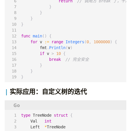
return
// 调用方 break 了，干净
}
}
}
}
func
main
()
{
for
v
:=
range
Integers
(
0
,
1000000
)
{
fmt
.
Println
(
v
)
if
v
>
10
{
break
// 完全安全
}
}
}
实际应用：自定义树的迭代
type
TreeNode
struct
{
Val
int
Left
*
TreeNode