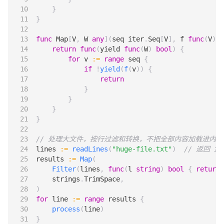
}
}
func
Map
[
V
,
W
any
](
seq
iter
.
Seq
[
V
],
f
func
(
V
)
W
return
func
(
yield
func
(
W
)
bool
)
{
for
v
:=
range
seq
{
if
!
yield
(
f
(
v
))
{
return
}
}
}
}
// 处理大文件，按行过滤和转换，不把全部内容加载进内存
lines
:=
readLines
(
"huge-file.txt"
)
// 返回 ite
results
:=
Map
(
Filter
(
lines
,
func
(
l
string
)
bool
{
return
strings
.
TrimSpace
,
)
for
line
:=
range
results
{
process
(
line
)
}