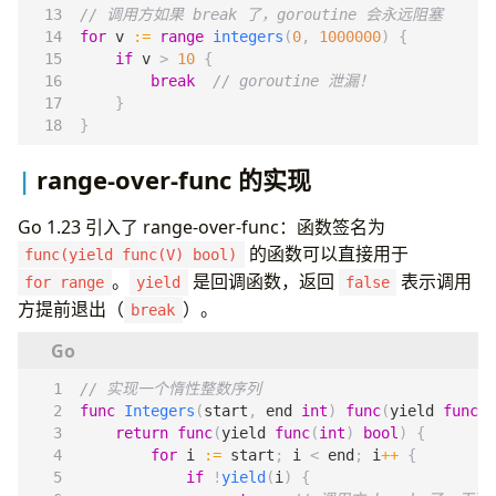
// 调用方如果 break 了，goroutine 会永远阻塞
for
v
:=
range
integers
(
0
,
1000000
)
{
if
v
>
10
{
break
// goroutine 泄漏！
}
}
range-over-func 的实现
Go 1.23 引入了 range-over-func：函数签名为
的函数可以直接用于
func(yield func(V) bool)
。
是回调函数，返回
表示调用
for range
yield
false
方提前退出（
）。
break
// 实现一个惰性整数序列
func
Integers
(
start
,
end
int
)
func
(
yield
func
(
i
return
func
(
yield
func
(
int
)
bool
)
{
for
i
:=
start
;
i
<
end
;
i
++
{
if
!
yield
(
i
)
{