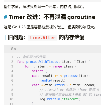
惰性求值，每次只处理一个元素，内存占用固定。
Timer 改进：不再泄漏 goroutine
这是 Go 1.23 里最容易被忽视的改进，但实际影响很大。
旧问题：
的内存泄漏
time.After
// 有问题的旧代码
func
processWithTimeout
(
items
[]
Item
)
{
for
_
,
item
:=
range
items
{
select
{
case
result
:=
<-
process
(
item
):
handle
(
result
)
case
<-
time
.
After
(
5
*
time
.
Second
):
// time.After 创建的 timer 要等 5
// 高频循环里会积累大量未 GC 的 time
log
.
Println
(
"timeout"
)
}