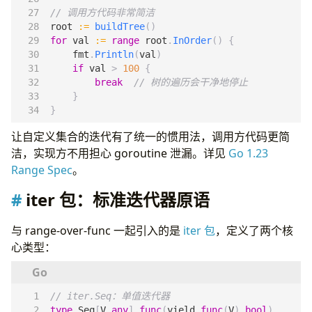
// 调用方代码非常简洁
root
:=
buildTree
()
for
val
:=
range
root
.
InOrder
()
{
fmt
.
Println
(
val
)
if
val
>
100
{
break
// 树的遍历会干净地停止
}
}
让自定义集合的迭代有了统一的惯用法，调用方代码更简
洁，实现方不用担心 goroutine 泄漏。详见
Go 1.23
Range Spec
。
iter 包：标准迭代器原语
与 range-over-func 一起引入的是
iter 包
，定义了两个核
心类型：
// iter.Seq：单值迭代器
type
Seq
[
V
any
]
func
(
yield
func
(
V
)
bool
)