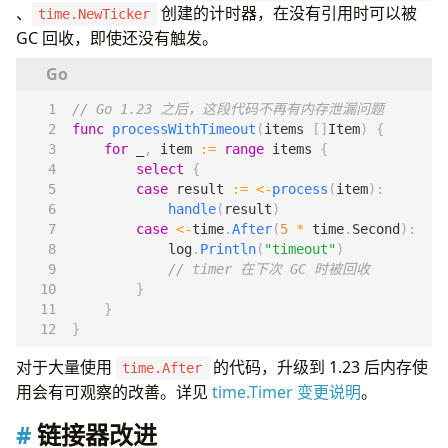
、
创建的计时器，在没有引用时可以被
time.NewTicker
GC 回收，即使还没有触发。
// Go 1.23 之后，这段代码不再有内存泄漏问题
func
processWithTimeout
(
items
[]
Item
)
{
for
_
,
item
:=
range
items
{
select
{
case
result
:=
<-
process
(
item
):
handle
(
result
)
case
<-
time
.
After
(
5
*
time
.
Second
):
log
.
Println
(
"timeout"
)
// timer 在下次 GC 时被回收
}
}
}
对于大量使用
的代码，升级到 1.23 后内存使
time.After
用会有可观察的改善。详见
time.Timer 变更说明
。
链接器改进