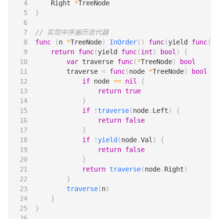
Right
*
TreeNode
}
// 实现中序遍历迭代器
func
(
n
*
TreeNode
)
InOrder
()
func
(
yield
func
(
in
return
func
(
yield
func
(
int
)
bool
)
{
var
traverse
func
(
*
TreeNode
)
bool
traverse
=
func
(
node
*
TreeNode
)
bool
{
if
node
==
nil
{
return
true
}
if
!
traverse
(
node
.
Left
)
{
return
false
}
if
!
yield
(
node
.
Val
)
{
return
false
}
return
traverse
(
node
.
Right
)
}
traverse
(
n
)
}
}