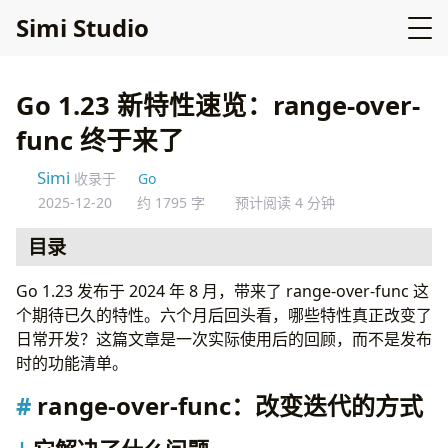
Simi Studio
Go 1.23 新特性速览：range-over-
func 终于来了
Simi
收录于
Go
2025-12-20
约 1795 字
预计阅读 4 分钟
目录
range-over-func：改变迭代的方式
Go 1.23 发布于 2024 年 8 月，带来了 range-over-func 这
它解决了什么问题
个期待已久的特性。六个月后回头看，哪些特性真正改变了
range-over-func 的实现
日常开发？这篇文章是一次实际使用后的回顾，而不是发布
实际应用：自定义树的迭代
时的功能清单。
iter 包：标准迭代器原语
range-over-func：改变迭代的方式
迭代器组合
Timer 改进：不再泄漏 goroutine