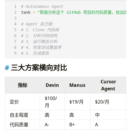
实际使用建议
# Autonomous Agent
结论
task
=
"帮我分析这个 GitHub 项目的代码质量，给出改
# Agent 自己做：
# 1. Clone 代码库
# 2. 分析代码结构
# 3. 运行静态分析
# 4. 检查测试覆盖率
# 5. 生成报告
三大方案横向对比
Cursor
指标
Devin
Manus
Agent
$100/
定价
$19/月
$20/月
月
自主程度
高
高
中
代码质量
A-
B+
A