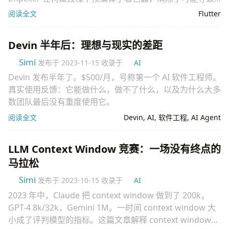
偶尔卡顿的运行时编译需求。
阅读全文
Flutter
Devin 半年后：理想与现实的差距
Simi
发布于
2023-11-15
收录于
AI
Devin 发布半年了。$500/月，号称第一个 AI 软件工程师。
真实使用反馈：它能做什么，做不了什么，以及为什么大多
数团队最后没有重度使用它。
阅读全文
Devin
,
AI
,
软件工程
,
AI Agent
LLM Context Window 竞赛：一场没有终点的
马拉松
Simi
发布于
2023-10-15
收录于
AI
2023 年中，Claude 把 context window 做到了 200k，
GPT-4 8k/32k，Gemini 1M。一时间 context window 大
小成了评判模型的指标。这篇文章解释 context window