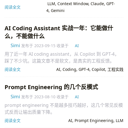
为何重要，以及真实场景里你能不能用满 200k tokens。
LLM
,
Context Window
,
Claude
,
GPT-
阅读全文
4
,
Gemini
AI Coding Assistant 实战一年：它能做什
么，不能做什么
Simi
发布于
2023-09-15
收录于
AI
用了近一年 AI coding assistant，从 Copilot 到 GPT-4，
踩了不少坑。这篇文章不是软文，是真实的工程反馈。
阅读全文
AI
,
Coding
,
GPT-4
,
Copilot
,
工程实践
Prompt Engineering 的几个反模式
Simi
发布于
2023-08-10
收录于
AI
prompt engineering 不是越多技巧越好，这几个常见反模
式反而让输出质量下降。
阅读全文
AI
,
Prompt Engineering
,
LLM