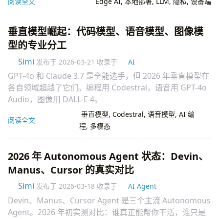
阅读全文
Edge AI
,
本地部署
,
LLM
,
隐私
,
设备端
垂直模型崛起：代码模型、语音模型、图像模
型的专业分工
Simi
发布于
2026-03-21
收录于
AI
GPT-4o 和 Claude 3.7 是全能选手，但 2026 年垂直模型在
各自领域超越了它们。编程用 Codestral，语音用 GPT-4o
Audio，图像用 DALL-E 4。
垂直模型
,
Codestral
,
语音模型
,
AI 编
阅读全文
程
,
多模态
2026 年 Autonomous Agent 状态：Devin、
Manus、Cursor 的真实对比
Simi
发布于
2026-03-18
收录于
AI Agent
Devin、Manus、Cursor Agent 是三个主流 Autonomous
Agent。2026 年初实测对比：谁真正能帮你干活，谁只是