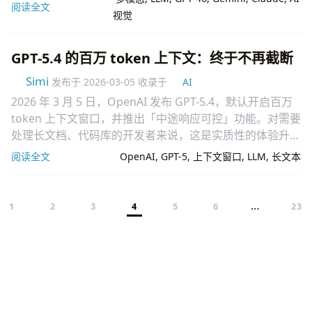
阅读全文
视觉
GPT-5.4 的百万 token 上下文：终于不再截断
Simi
发布于
2026-03-05
收录于
AI
2026 年 3 月 5 日，OpenAI 发布 GPT-5.4，默认开启百万
token 上下文窗口，并推出「中途响应可控」功能。对需要
处理长文档、代码库的开发者来说，这是实质性的体验升
级。
阅读全文
OpenAI
,
GPT-5
,
上下文窗口
,
LLM
,
长文本
…
1
2
3
4
5
6
23