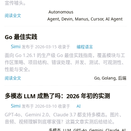
宣传噱头。
Autonomous
阅读全文
Agent
,
Devin
,
Manus
,
Cursor
,
AI Agent
Go 最佳实践
Simi
发布于
2026-03-15
收录于
编程语言
面向 Go 1.26.1 的生产级 Go 最佳实践指南，覆盖模块与工
作区策略、项目结构、错误处理、并发、测试、可观测性、
性能与安全。
阅读全文
Go
,
Golang
,
后端
多模态 LLM 成熟了吗：2026 年初的实测
Simi
发布于
2026-03-10
收录于
AI
GPT-4o、Gemini 2.0、Claude 3.7 都支持多模态。图片、
音频、视频理解到底哪家强？这篇文章实测后给结论。
多模态
,
LLM
,
GPT-4o
,
Gemini
,
Claude
,
AI